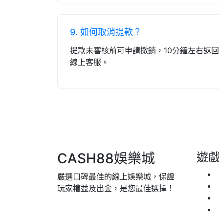
9. 如何取消提款？
提款未審核前可申請撤銷，10分鐘左右返
線上客服。
CASH88娛樂城
遊
嚴選口碑最佳的線上娛樂城，保證
玩家權益及出金，是您最佳選擇！