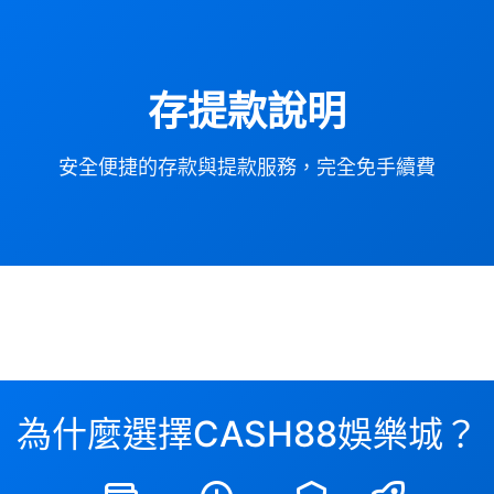
存提款說明
安全便捷的存款與提款服務，完全免手續費
為什麼選擇CASH88娛樂城？