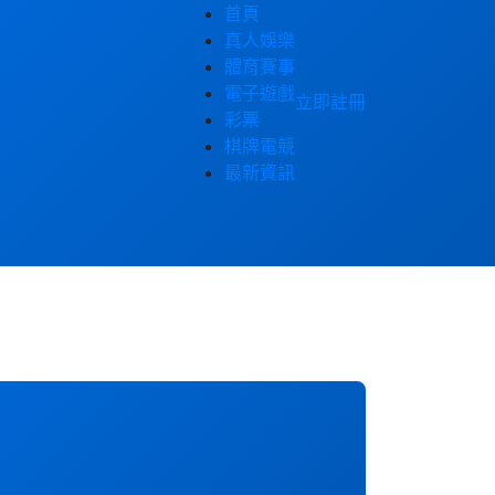
首頁
真人娛樂
體育賽事
電子遊戲
立即註冊
彩票
棋牌電競
最新資訊