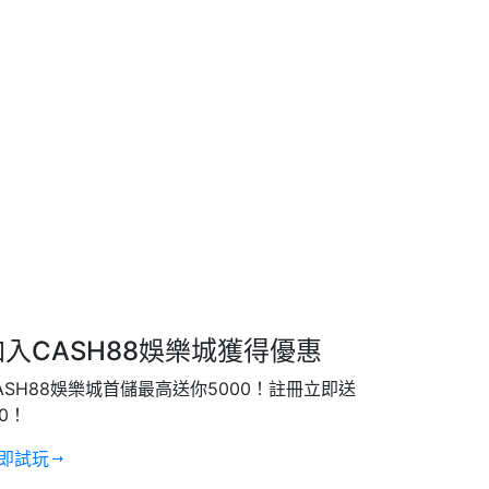
加入CASH88娛樂城獲得優惠
ASH88娛樂城首儲最高送你5000！註冊立即送
00！
即試玩