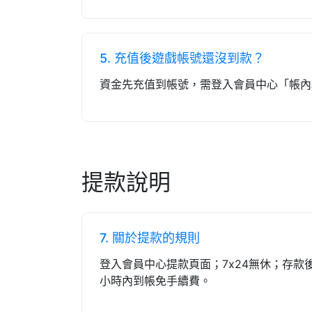
5. 充值後遊戲帳號還沒到款？
資金先充值到帳號，需登入會員中心「帳內
提款說明
7. 關於提款的規則
登入會員中心提款頁面；7x24無休；存款
小時內到帳免手續費。