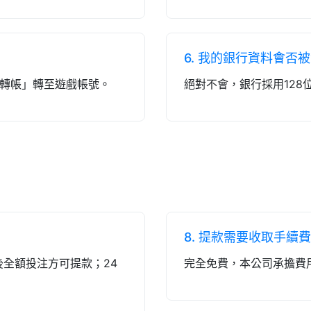
6. 我的銀行資料會否
轉帳」轉至遊戲帳號。
絕對不會，銀行採用128
8. 提款需要收取手續
後全額投注方可提款；24
完全免費，本公司承擔費