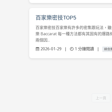
百家樂密技TOP5
百家樂密技百家樂有許多的密集跟玩法，雖然
樂 Baccarat 每一種方法都有其固有的
兩個因...
2026-01-29
|
1 分鐘閱讀
|
綜合
上一頁