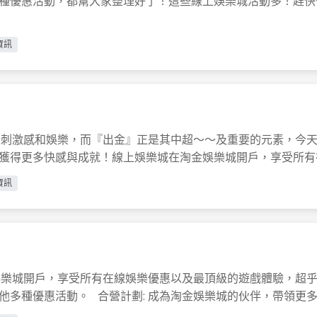
優惠活動，都幫大家整理好了！這些線上娛樂城活動多！趕快去玩！
資訊
人們刺激感和娛樂，而『出金』正是其中超～～及重要的元素，今
獲得更多快感與成就！線上娛樂城在淘金娛樂城開戶，享受所有在
資訊
娛樂城開戶，享受所有在線娛樂優惠以及最頂級的遊戲體驗，超乎
多種優惠活動。 合營計劃: 成為淘金娛樂城的伙伴，帶領更多玩