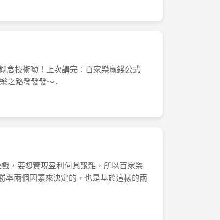
概念技術呦！上次講完：百家樂贏錢公式
之路發發發～...
益遊戲，要想實現盈利何其艱難，所以百家樂
風險和勝率兩個因素來決定的，也是基於這樣的兩