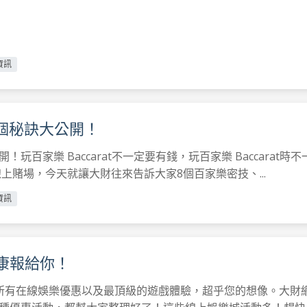
資訊
個秘訣大公開！
家樂 Baccarat不一定要有錢，玩百家樂 Baccarat時不
上賭場，今天就讓大財往來告訴大家8個百家樂密技、...
資訊
康報給你！
所有在線娛樂優惠以及最頂級的遊戲體驗，超乎您的想​​像。大