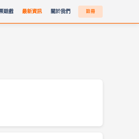
票遊戲
最新資訊
關於我們
註冊