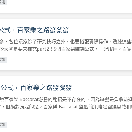
資訊
公式，百家樂之路發發發
多，各位玩家除了研究技巧之外，也要搭配實際操作，熟練這些
天就是要來補充part2！5個百家樂賺錢公式，一起服用，百家樂
資訊
條公式，百家樂之路發發發
百家樂 Baccarat必勝的秘招是不存在的，因為遊戲是負收
條件，但絕對肯定的是，百家樂 Baccarat 整個的策略是圍繞
資訊