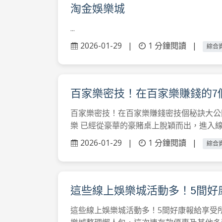
淘金娛樂城
...
2026-01-29
|
1 分鐘閱讀
|
綜合
百家樂密技！在百家樂賺錢的7
百家樂密技！在百家樂賺錢密技個秘訣大公開！玩百
樂 已經從豪華的豪賭桌上脫穎而出，進入線
2026-01-29
|
1 分鐘閱讀
|
綜合
這些線上娛樂城活動多！5間好
這些線上娛樂城活動多！5間好康報給享受