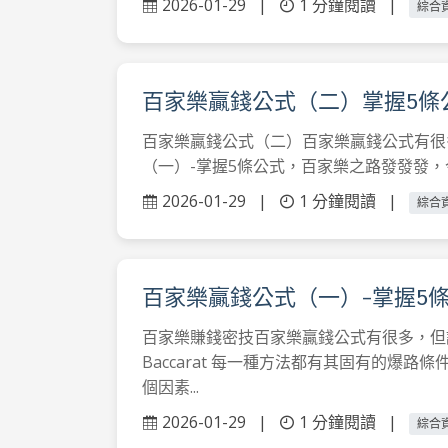
2026-01-29
|
1 分鐘閱讀
|
綜合
百家樂贏錢公式（二）掌握5條
百家樂贏錢公式（二）百家樂贏錢公式有很
（一）-掌握5條公式，百家樂之路發發發，今
2026-01-29
|
1 分鐘閱讀
|
綜合
百家樂贏錢公式（一）-掌握5
百家樂賺錢密技百家樂贏錢公式有很多，但說
Baccarat 每一種方法都有其固有的爆路
個因素...
2026-01-29
|
1 分鐘閱讀
|
綜合